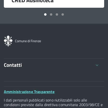
Comune di Firenze
Contatti
Comune di Firenze
Palazzo Vecchio
Footer
Amministrazione Trasparente
Piazza della Signoria - 50122, Firenze
Widget
P.IVA 01307110484
I dati personali pubblicati sono riutilizzabili solo alle
condizioni previste dalla direttiva comunitaria 2003/98/CE e