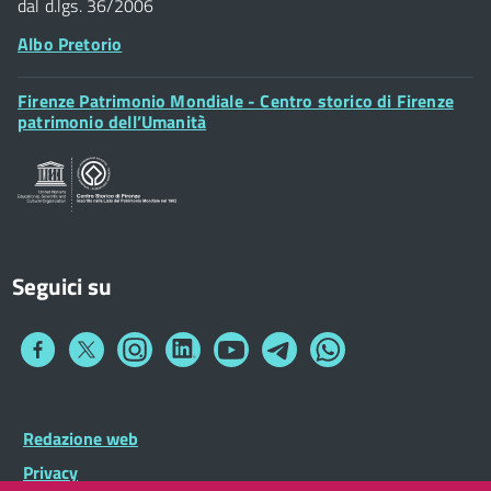
dal d.lgs. 36/2006
Albo Pretorio
Footer
Firenze Patrimonio Mondiale - Centro storico di Firenze
Posta Elettronica Certificata
Widget
patrimonio dell’Umanità
Sportelli al Cittadino - URP
Seguici su
Collegamento
Collegamento
Collegamento
Collegamento
Collegamento
Collegamento
Collegamento
a
a
a
a
a
a
a
Facebook
Twitter
Instagram
LinkedIn
You
Telegram
Whatsapp
Tube
Footer
Redazione web
Footer
Widget
menu
Privacy