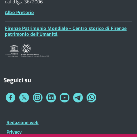
dal d.lgs. 36/2006
Albo Pretorio
Footer
Firenze Patrimonio Mondiale - Centro storico di Firenze
Posta Elettronica Certificata
Widget
patrimonio dell’Umanità
Sportelli al Cittadino - URP
Seguici su
Collegamento
Collegamento
Collegamento
Collegamento
Collegamento
Collegamento
Collegamento
a
a
a
a
a
a
a
Facebook
Twitter
Instagram
LinkedIn
You
Telegram
Whatsapp
Tube
Footer
Redazione web
Footer
Widget
menu
Privacy