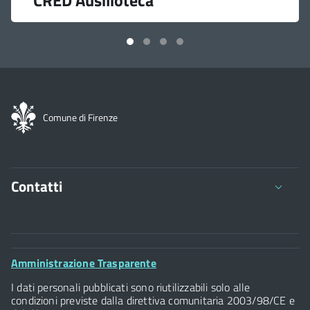
Comune di Firenze
Contatti
Comune di Firenze
Palazzo Vecchio
Footer
Amministrazione Trasparente
Piazza della Signoria - 50122, Firenze
Widget
P.IVA 01307110484
I dati personali pubblicati sono riutilizzabili solo alle
condizioni previste dalla direttiva comunitaria 2003/98/CE e