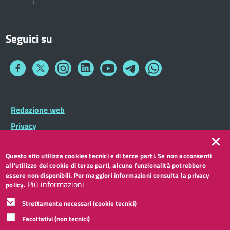
Seguici su
Collegamento
Collegamento
Collegamento
Collegamento
Collegamento
Collegamento
Collegamento
a
a
a
a
a
a
a
Facebook
Twitter
Instagram
LinkedIn
You
Telegram
Whatsapp
Tube
Footer
Redazione web
Footer
Widget
menu
Privacy
Note legali
Questo sito utilizza cookies tecnici e di terze parti. Se non acconsenti
Accessibilità
all'utilizzo dei cookie di terze parti, alcune funzionalità potrebbero
CC BY 3.0 IT
essere non disponibili. Per maggiori informazioni consulta la privacy
Più informazioni
policy.
Strettamente necessari (cookie tecnici)
Facoltativi (non tecnici)