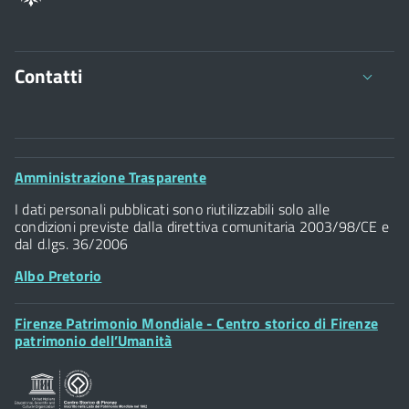
Contatti
Comune di Firenze
Palazzo Vecchio
Footer
Amministrazione Trasparente
Piazza della Signoria - 50122, Firenze
Widget
P.IVA 01307110484
I dati personali pubblicati sono riutilizzabili solo alle
condizioni previste dalla direttiva comunitaria 2003/98/CE e
dal d.lgs. 36/2006
Albo Pretorio
Footer
Firenze Patrimonio Mondiale - Centro storico di Firenze
Posta Elettronica Certificata
Widget
patrimonio dell’Umanità
Sportelli al Cittadino - URP