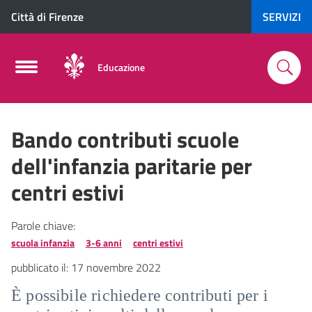
Città di Firenze
SERVIZI
Educazione
Bando contributi scuole
dell'infanzia paritarie per
centri estivi
Parole chiave:
scuola infanzia
3-6 anni
centri estivi
pubblicato il:
17 novembre 2022
È possibile richiedere contributi per i