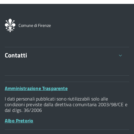
Comune di Firenze
Contatti
Comune di Firenze
Palazzo Vecchio
Footer
Amministrazione Trasparente
Piazza della Signoria - 50122, Firenze
Widget
P.IVA 01307110484
I dati personali pubblicati sono riutilizzabili solo alle
condizioni previste dalla direttiva comunitaria 2003/98/CE e
dal d.lgs. 36/2006
Albo Pretorio