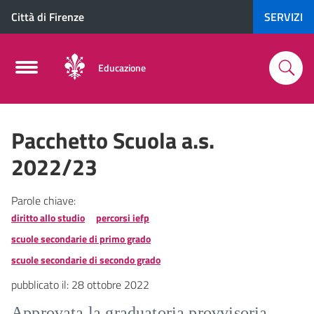
Città di Firenze
SERVIZI
Educazione
Pacchetto Scuola a.s.
2022/23
Parole chiave:
diritto allo studio
percorsi iefp
scuole secondarie di primo grado
scuole secondarie di secondo grado
pubblicato il:
28 ottobre 2022
Approvata la graduatoria provvisoria