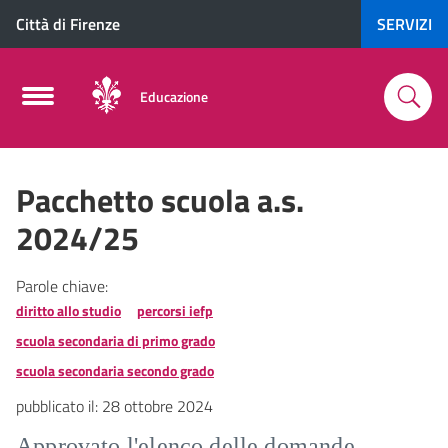
Città di Firenze
SERVIZI
Educazione
Pacchetto scuola a.s.
2024/25
Parole chiave:
diritto allo studio
percorsi iefp
scuola secondaria di primo grado
scuola secondaria secondo grado
pubblicato il:
28 ottobre 2024
Approvato l'elenco delle domande