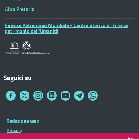
Albo Pretorio
Footer
Firenze Patrimonio Mondiale - Centro storico di Firenze
Posta Elettronica Certificata
Widget
patrimonio dell’Umanità
Sportelli al Cittadino - URP
Seguici su
Collegamento
Collegamento
Collegamento
Collegamento
Collegamento
Collegamento
Collegamento
a
a
a
a
a
a
a
Facebook
Twitter
Instagram
LinkedIn
You
Telegram
Whatsapp
Tube
Footer
Redazione web
Footer
Widget
menu
Privacy