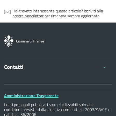
Hai trovato interessante questo articolo?
Iscriviti alla
nostra newsletter
per rimanere sempre aggiornato
Comune di Firenze
Contatti
Comune di Firenze
Palazzo Vecchio
Footer
Amministrazione Trasparente
Piazza della Signoria - 50122, Firenze
Widget
P.IVA 01307110484
I dati personali pubblicati sono riutilizzabili solo alle
condizioni previste dalla direttiva comunitaria 2003/98/CE e
dal d.lgs. 36/2006