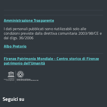
Comune di Firenze
Palazzo Vecchio
Footer
Amministrazione Trasparente
Piazza della Signoria - 50122, Firenze
Widget
P.IVA 01307110484
I dati personali pubblicati sono riutilizzabili solo alle
condizioni previste dalla direttiva comunitaria 2003/98/CE e
dal d.lgs. 36/2006
Albo Pretorio
Footer
Firenze Patrimonio Mondiale - Centro storico di Firenze
Posta Elettronica Certificata
Widget
patrimonio dell’Umanità
Sportelli al Cittadino - URP
Seguici su