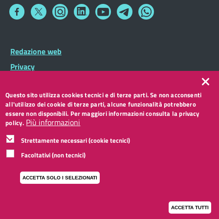
Collegamento
Collegamento
Collegamento
Collegamento
Collegamento
Collegamento
Collegamento
a
a
a
a
a
a
a
Facebook
Twitter
Instagram
LinkedIn
You
Telegram
Whatsapp
Tube
Footer
Redazione web
Footer
Widget
menu
Privacy
Note legali
Questo sito utilizza cookies tecnici e di terze parti. Se non acconsenti
Accessibilità
all'utilizzo dei cookie di terze parti, alcune funzionalità potrebbero
CC BY 3.0 IT
essere non disponibili. Per maggiori informazioni consulta la privacy
Più informazioni
policy.
Strettamente necessari (cookie tecnici)
Facoltativi (non tecnici)
ACCETTA SOLO I SELEZIONATI
ACCETTA TUTTI
I