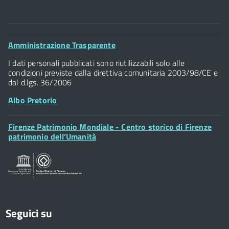
Comune di Firenze
Palazzo Vecchio
Footer
Amministrazione Trasparente
Piazza della Signoria - 50122, Firenze
Widget
P.IVA 01307110484
I dati personali pubblicati sono riutilizzabili solo alle
condizioni previste dalla direttiva comunitaria 2003/98/CE e
dal d.lgs. 36/2006
Albo Pretorio
Footer
Firenze Patrimonio Mondiale - Centro storico di Firenze
Posta Elettronica Certificata
Widget
patrimonio dell’Umanità
Sportelli al Cittadino - URP
Seguici su