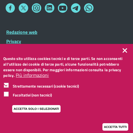
Collegamento
Collegamento
Collegamento
Collegamento
Collegamento
Collegamento
Collegamento
a
a
a
a
a
a
a
Facebook
Twitter
Instagram
LinkedIn
You
Telegram
Whatsapp
Tube
Footer
Redazione web
Footer
Widget
menu
Privacy
Note legali
Questo sito utilizza cookies tecnici e di terze parti. Se non acconsenti
Accessibilità
all'utilizzo dei cookie di terze parti, alcune funzionalità potrebbero
CC BY 3.0 IT
essere non disponibili. Per maggiori informazioni consulta la privacy
Più informazioni
policy.
Strettamente necessari (cookie tecnici)
Facoltativi (non tecnici)
ACCETTA SOLO I SELEZIONATI
ACCETTA TUTTI
I