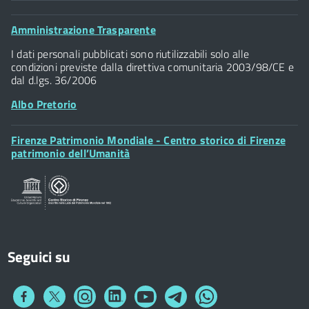
Comune di Firenze
Palazzo Vecchio
Footer
Amministrazione Trasparente
Piazza della Signoria - 50122, Firenze
Widget
P.IVA 01307110484
I dati personali pubblicati sono riutilizzabili solo alle
condizioni previste dalla direttiva comunitaria 2003/98/CE e
dal d.lgs. 36/2006
Albo Pretorio
Footer
Firenze Patrimonio Mondiale - Centro storico di Firenze
Posta Elettronica Certificata
Widget
patrimonio dell’Umanità
Sportelli al Cittadino - URP
Seguici su
Collegamento
Collegamento
Collegamento
Collegamento
Collegamento
Collegamento
Collegamento
a
a
a
a
a
a
a