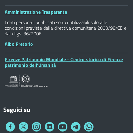
Comune di Firenze
Palazzo Vecchio
Footer
Amministrazione Trasparente
Piazza della Signoria - 50122, Firenze
Widget
P.IVA 01307110484
I dati personali pubblicati sono riutilizzabili solo alle
condizioni previste dalla direttiva comunitaria 2003/98/CE e
dal d.lgs. 36/2006
Albo Pretorio
Footer
Firenze Patrimonio Mondiale - Centro storico di Firenze
Posta Elettronica Certificata
Widget
patrimonio dell’Umanità
Sportelli al Cittadino - URP
Seguici su
Collegamento
Collegamento
Collegamento
Collegamento
Collegamento
Collegamento
Collegamento
a
a
a
a
a
a
a