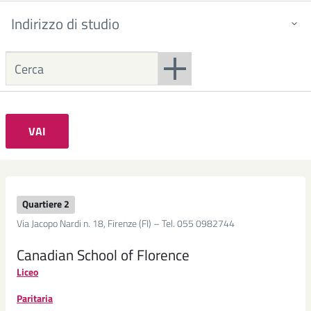
scolastica
Indirizzo di studio
Formazione
continua
Agenzia
Formativa
-
Centro
di
VAI
Formazione
Professionale
Università
dell'età
Quartiere 2
libera
Via Jacopo Nardi n. 18, Firenze (FI) – Tel. 055 0982744
Attività
Canadian School of Florence
extrascolastiche
Liceo
Supporto
allo
Paritaria
studio