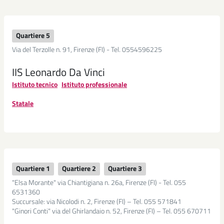
Seguici
Instagram
su
Seguici
Quartiere 5
LinkedIn
su
Via del Terzolle n. 91, Firenze (FI) - Tel. 0554596225
Seguici
YouTube
IIS Leonardo Da Vinci
su
Seguici
Istituto tecnico
Istituto professionale
Telegram
su
Statale
Whatsapp
Quartiere 1
Quartiere 2
Quartiere 3
"Elsa Morante" via Chiantigiana n. 26a, Firenze (FI) - Tel. 055
6531360
Succursale: via Nicolodi n. 2, Firenze (FI) – Tel. 055 571841
"Ginori Conti" via del Ghirlandaio n. 52, Firenze (FI) – Tel. 055 670711