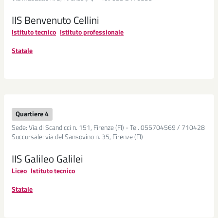
Baby-
sitter
IIS Benvenuto Cellini
Istituto tecnico
Istituto professionale
Luoghi
d'incontro
Statale
per
ragazze
e
ragazzi
Seguici
Quartiere 4
su
Sede: Via di Scandicci n. 151, Firenze (FI) - Tel. 055704569 / 710428
Succursale: via del Sansovino n. 35, Firenze (FI)
Seguici
IIS Galileo Galilei
su
Liceo
Istituto tecnico
Seguici
Facebook
Statale
su
Seguici
Twitter
su