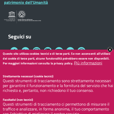
Widget
patrimonio dell’Umanità
Sportelli al Cittadino - URP
Seguici su
Collegamento
Collegamento
Collegamento
Collegamento
Collegamento
Collegamento
Collegamento
a
a
a
a
a
a
a
Questo sito utilizza cookies tecnici e di terze parti. Se non acconsenti all'utilizzo
Facebook
Twitter
Instagram
LinkedIn
You
Telegram
Whatsapp
dei cookie di terze parti, alcune funzionalità potrebbero essere non disponibili.
Più informazioni
Tube
Per maggiori informazioni consulta la privacy policy.
Footer
Redazione web
Footer
Widget
Strettamente necessari (cookie tecnici)
menu
Privacy
Questi strumenti di tracciamento sono strettamente necessari
per garantire il funzionamento e la fornitura del servizio che hai
Note legali
richiesto e, pertanto, non richiedono il tuo consenso.
Accessibilità
Facoltativi (non tecnici)
CC BY 3.0 IT
Questi strumenti di tracciamento ci permettono di misurare il
traffico e analizzare, in forma anonima, il tuo comportamento
con l'obiettivo di migliorare il nostro servizio.