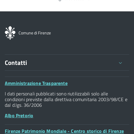
Paginazione
Comune di Firenze
Contatti
Comune di Firenze
Palazzo Vecchio
Footer
Amministrazione Trasparente
Piazza della Signoria - 50122, Firenze
Widget
P.IVA 01307110484
I dati personali pubblicati sono riutilizzabili solo alle
condizioni previste dalla direttiva comunitaria 2003/98/CE e
dal d.lgs. 36/2006
Albo Pretorio
Footer
Firenze Patrimonio Mondiale - Centro storico di Firenze
Posta Elettronica Certificata