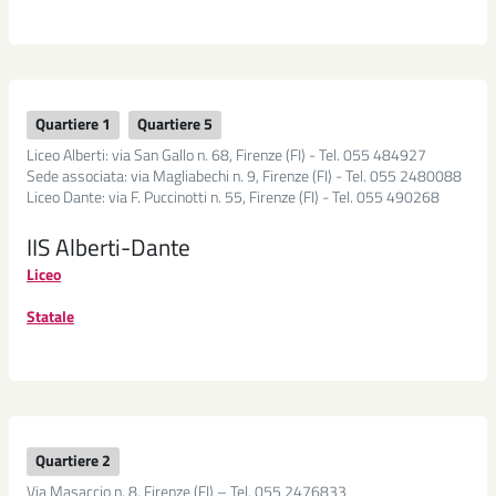
Ludoteche
Outdoor
education
Quartiere 1
Quartiere 5
Liceo Alberti: via San Gallo n. 68, Firenze (FI) - Tel. 055 484927
La
Sede associata: via Magliabechi n. 9, Firenze (FI) - Tel. 055 2480088
Fattoria
Liceo Dante: via F. Puccinotti n. 55, Firenze (FI) - Tel. 055 490268
dei
Ragazzi
IIS Alberti-Dante
Liceo
Laboratorio
per
Statale
la
pace
Centri
estivi
Quartiere 2
Elenco
Via Masaccio n. 8, Firenze (FI) – Tel. 055 2476833