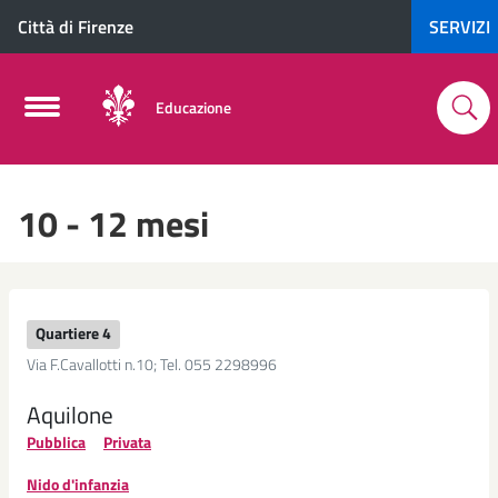
Città di Firenze
SERVIZI
Educazione
10 - 12 mesi
Quartiere 4
Via F.Cavallotti n.10; Tel. 055 2298996
Aquilone
Pubblica
Privata
Nido d'infanzia