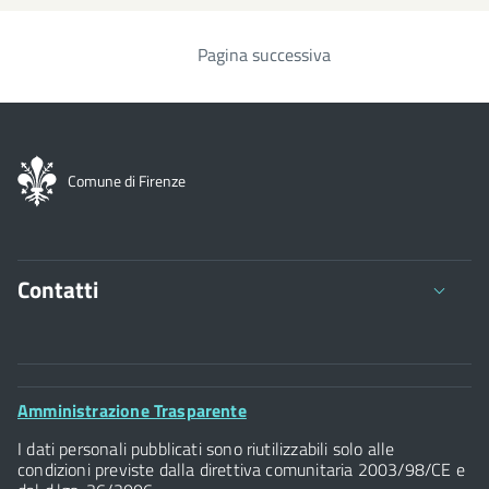
Pagina successiva
Paginazione
Comune di Firenze
Contatti
Comune di Firenze
Palazzo Vecchio
Footer
Amministrazione Trasparente
Piazza della Signoria - 50122, Firenze
Widget
P.IVA 01307110484
I dati personali pubblicati sono riutilizzabili solo alle
condizioni previste dalla direttiva comunitaria 2003/98/CE e