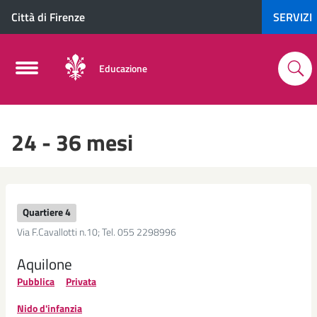
Città di Firenze
SERVIZI
Educazione
24 - 36 mesi
Quartiere 4
Via F.Cavallotti n.10; Tel. 055 2298996
Aquilone
Pubblica
Privata
Nido d'infanzia