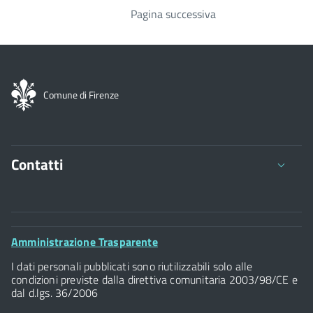
Pagina successiva
Paginazione
Comune di Firenze
Contatti
Comune di Firenze
Palazzo Vecchio
Footer
Amministrazione Trasparente
Piazza della Signoria - 50122, Firenze
Widget
P.IVA 01307110484
I dati personali pubblicati sono riutilizzabili solo alle
condizioni previste dalla direttiva comunitaria 2003/98/CE e
dal d.lgs. 36/2006