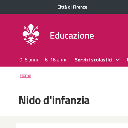
Città di Firenze
Educazione
0-6 anni
6-16 anni
Servizi scolastici
Briciole
Home
di
pane
Nido d'infanzia