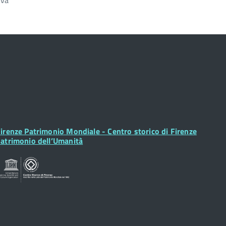
iva
ooter
irenze Patrimonio Mondiale - Centro storico di Firenze
idget
atrimonio dell’Umanità