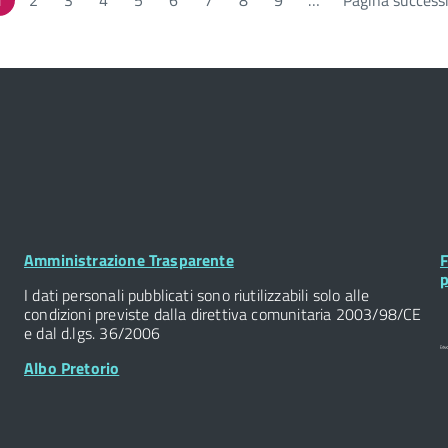
1
Page
2
Page
3
Page
4
Page
5
Page
6
Page
7
Page
8
Page
9
…
Pagina success
Footer
F
Amministrazione Trasparente
F
Widget
W
p
I dati personali pubblicati sono riutilizzabili solo alle
condizioni previste dalla direttiva comunitaria 2003/98/CE
e dal d.lgs. 36/2006
Albo Pretorio