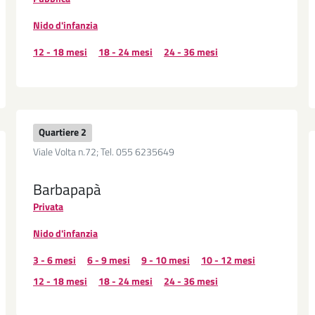
Nido d'infanzia
12 - 18 mesi
18 - 24 mesi
24 - 36 mesi
Quartiere 2
Viale Volta n.72; Tel. 055 6235649
Barbapapà
Privata
Nido d'infanzia
3 - 6 mesi
6 - 9 mesi
9 - 10 mesi
10 - 12 mesi
12 - 18 mesi
18 - 24 mesi
24 - 36 mesi