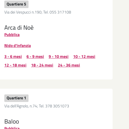
Quartiere 5
Via dei Vespucci n.190; Tel. 055 317108
Arca di Noè
Pubblica
Nido d'infanzia
3 - 6 mesi
6 - 9 mesi
9 - 10 mesi
10 - 12 mesi
12 - 18 mesi
18 - 24 mesi
24 - 36 mesi
Quartiere 1
Via dell'Agnolo, n.74; Tel. 378 3051073
Baloo
Pubblica