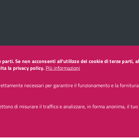
ze parti. Se non acconsenti all'utilizzo dei cookie di terze parti
o
ta la privacy policy.
Più informazioni
ettamente necessari per garantire il funzionamento e la fornitura d
CC BY 3.0 IT
tono di misurare il traffico e analizzare, in forma anonima, il tuo