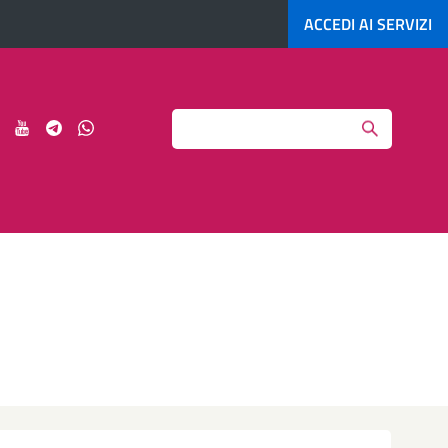
ACCEDI AI
SERVIZI
Search
ci
Seguici
Seguici
Seguici
Seguici
su
su
su
su
agram
LinkedIn
YouTube
Telegram
Whatsapp