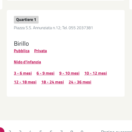
Quartiere 1
Piazza S.S. Annunziata n.12; Tel. 055 2037381
Birillo
Pubblica
Privata
Nido d'infanzia
3 - 6 mesi
6 - 9 mesi
9 - 10 mesi
10 - 12 mesi
12 - 18 mesi
18 - 24 mesi
24 - 36 mesi