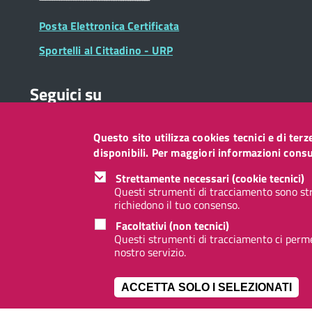
Posta Elettronica Certificata
Sportelli al Cittadino - URP
Seguici su
Questo sito utilizza cookies tecnici e di ter
Collegamento
Collegamento
Collegamento
Collegamento
Collegamento
Collegamento
Collegament
disponibili. Per maggiori informazioni consul
a
a
a
a
a
a
a
Facebook
Twitter
Instagram
LinkedIn
You
Telegram
Whatsapp
Strettamente necessari (cookie tecnici)
Tube
Questi strumenti di tracciamento sono str
richiedono il tuo consenso.
Footer
Footer
Redazione web
Privacy
Note legali
Accessibilità
Facoltativi (non tecnici)
Widget
menu
Questi strumenti di tracciamento ci permet
nostro servizio.
ACCETTA SOLO I SELEZIONATI