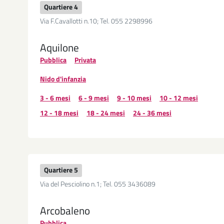
Quartiere 4
Via F.Cavallotti n.10; Tel. 055 2298996
Aquilone
Pubblica
Privata
Nido d'infanzia
3 - 6 mesi
6 - 9 mesi
9 - 10 mesi
10 - 12 mesi
12 - 18 mesi
18 - 24 mesi
24 - 36 mesi
Quartiere 5
Via del Pesciolino n.1; Tel. 055 3436089
Arcobaleno
Pubblica