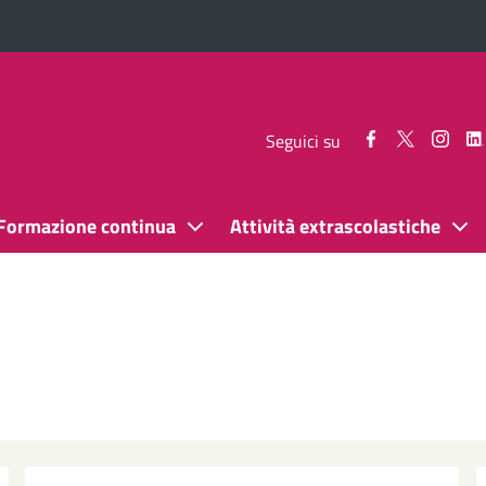
Seguici
Seguici
Segui
Seguici su
su
su
su
Facebook
Twitter
Inst
Formazione continua
Attività extrascolastiche