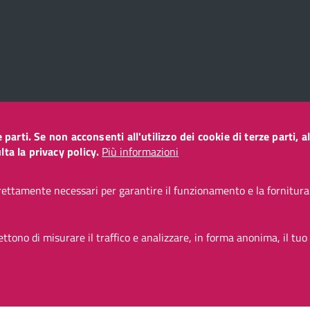
ze parti. Se non acconsenti all'utilizzo dei cookie di terze parti
o
ta la privacy policy.
Più informazioni
ettamente necessari per garantire il funzionamento e la fornitura d
CC BY 3.0 IT
tono di misurare il traffico e analizzare, in forma anonima, il tuo