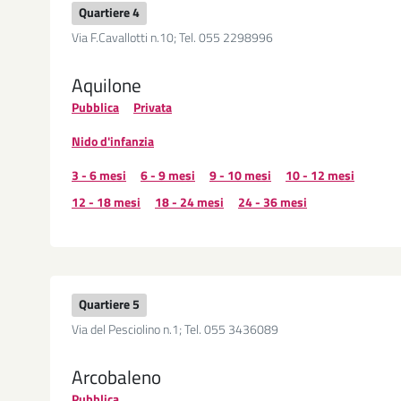
Quartiere 4
Via F.Cavallotti n.10; Tel. 055 2298996
Aquilone
Pubblica
Privata
Nido d'infanzia
3 - 6 mesi
6 - 9 mesi
9 - 10 mesi
10 - 12 mesi
12 - 18 mesi
18 - 24 mesi
24 - 36 mesi
Quartiere 5
Via del Pesciolino n.1; Tel. 055 3436089
Arcobaleno
Pubblica