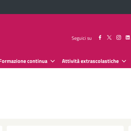
Seguici
Seguici
Segui
Seguici su
su
su
su
Facebook
Twitter
Inst
Formazione continua
Attività extrascolastiche