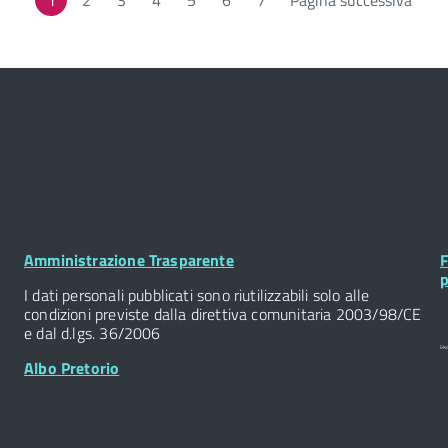
1
Page
2
Page
3
Page
4
Page
5
Page
6
Page
7
Pagina successiva
Footer
F
Amministrazione Trasparente
F
Widget
W
p
I dati personali pubblicati sono riutilizzabili solo alle
condizioni previste dalla direttiva comunitaria 2003/98/CE
e dal d.lgs. 36/2006
Albo Pretorio