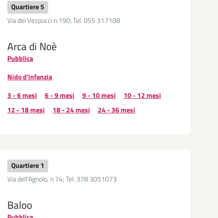
Quartiere 5
Via dei Vespucci n.190; Tel. 055 317108
Arca di Noè
Pubblica
Nido d'infanzia
3 - 6 mesi
6 - 9 mesi
9 - 10 mesi
10 - 12 mesi
12 - 18 mesi
18 - 24 mesi
24 - 36 mesi
Quartiere 1
Via dell'Agnolo, n.74; Tel. 378 3051073
Baloo
Pubblica