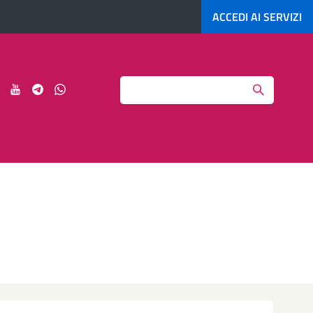
ACCEDI AI
SERVIZI
Search
ci
Seguici
Seguici
Seguici
Seguici
su
su
su
su
agram
LinkedIn
YouTube
Telegram
Whatsapp