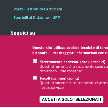
Posta Elettronica Certificata
Sportelli al Cittadino - URP
Seguici su
Questo sito utilizza cookies tecnici e di ter
Collegamento
Collegamento
Collegamento
Collegamento
Collegamento
Collegamento
Collegament
disponibili. Per maggiori informazioni consul
a
a
a
a
a
a
a
Facebook
Twitter
Instagram
LinkedIn
You
Telegram
Whatsapp
Strettamente necessari (cookie tecnici)
Tube
Questi strumenti di tracciamento sono str
richiedono il tuo consenso.
Footer
Footer
Redazione web
Privacy
Note legali
Accessibilità
Facoltativi (non tecnici)
Widget
menu
Questi strumenti di tracciamento ci permet
nostro servizio.
ACCETTA SOLO I SELEZIONATI