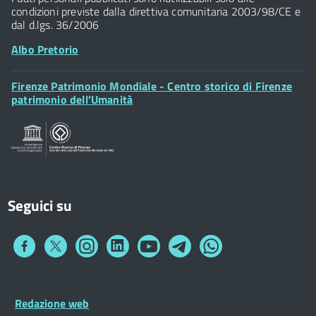
condizioni previste dalla direttiva comunitaria 2003/98/CE e
dal d.lgs. 36/2006
Albo Pretorio
Footer
Firenze Patrimonio Mondiale - Centro storico di Firenze
Posta Elettronica Certificata
Widget
patrimonio dell’Umanità
Sportelli al Cittadino - URP
Seguici su
Collegamento
Collegamento
Collegamento
Collegamento
Collegamento
Collegamento
Collegamento
a
a
a
a
a
a
a
Facebook
Twitter
Instagram
LinkedIn
You
Telegram
Whatsapp
Tube
Footer
Redazione web
Footer
Widget