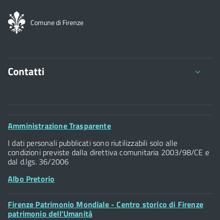
Comune di Firenze
Contatti
Comune di Firenze
Palazzo Vecchio
Footer
Amministrazione Trasparente
Piazza della Signoria - 50122, Firenze
Widget
P.IVA 01307110484
I dati personali pubblicati sono riutilizzabili solo alle
condizioni previste dalla direttiva comunitaria 2003/98/CE e
dal d.lgs. 36/2006
Albo Pretorio
Footer
Firenze Patrimonio Mondiale - Centro storico di Firenze
Posta Elettronica Certificata
Widget
patrimonio dell’Umanità