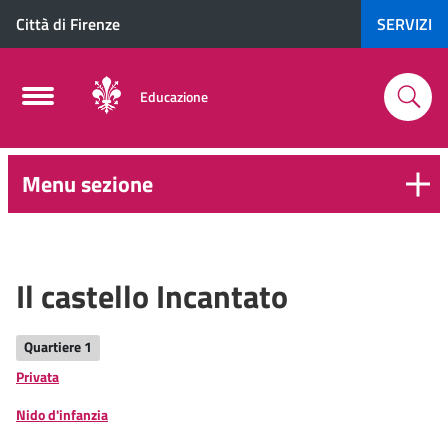
Città di Firenze
SERVIZI
Educazione
Menu sezione
0-
6
anni
Il castello Incantato
Quartiere 1
Privata
Nido d'infanzia