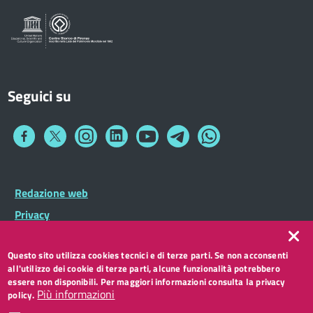
Sportelli al Cittadino - URP
Seguici su
Collegamento
Collegamento
Collegamento
Collegamento
Collegamento
Collegamento
Collegamento
a
a
a
a
a
a
a
Facebook
Twitter
Instagram
LinkedIn
You
Telegram
Whatsapp
Tube
Footer
Redazione web
Footer
Widget
menu
Privacy
Note legali
Questo sito utilizza cookies tecnici e di terze parti. Se non acconsenti
Accessibilità
all'utilizzo dei cookie di terze parti, alcune funzionalità potrebbero
CC BY 3.0 IT
essere non disponibili. Per maggiori informazioni consulta la privacy
Più informazioni
policy.