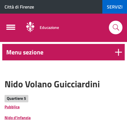
Città di Firenze
SERVIZI
Educazione
Menu sezione
0-
6
anni
Nido Volano Guicciardini
Quartiere 5
Pubblica
Nido d'infanzia