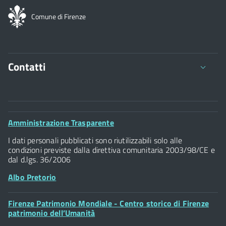
Comune di Firenze
Contatti
Comune di Firenze
Palazzo Vecchio
Footer
Amministrazione Trasparente
Piazza della Signoria - 50122, Firenze
Widget
P.IVA 01307110484
I dati personali pubblicati sono riutilizzabili solo alle
condizioni previste dalla direttiva comunitaria 2003/98/CE e
dal d.lgs. 36/2006
Albo Pretorio
Footer
Firenze Patrimonio Mondiale - Centro storico di Firenze
Posta Elettronica Certificata
Widget
patrimonio dell’Umanità
Sportelli al Cittadino - URP