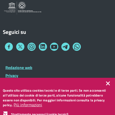
Seguici su
Collegamento
Collegamento
Collegamento
Collegamento
Collegamento
Collegamento
Collegamento
a
a
a
a
a
a
a
Facebook
Twitter
Instagram
LinkedIn
You
Telegram
Whatsapp
Tube
Footer
Redazione web
Footer
Widget
menu
Privacy
Note legali
Questo sito utilizza cookies tecnici e di terze parti. Se non acconsenti
Accessibilità
all'utilizzo dei cookie di terze parti, alcune funzionalità potrebbero
CC BY 3.0 IT
essere non disponibili. Per maggiori informazioni consulta la privacy
Più informazioni
policy.
Strettamente necessari (cookie tecnici)