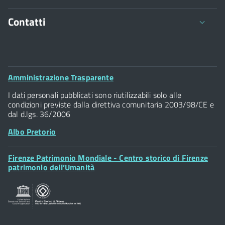
Contatti
Comune di Firenze
Palazzo Vecchio
Footer
Amministrazione Trasparente
Piazza della Signoria - 50122, Firenze
Widget
P.IVA 01307110484
I dati personali pubblicati sono riutilizzabili solo alle
condizioni previste dalla direttiva comunitaria 2003/98/CE e
dal d.lgs. 36/2006
Albo Pretorio
Footer
Firenze Patrimonio Mondiale - Centro storico di Firenze
Posta Elettronica Certificata
Widget
patrimonio dell’Umanità
Sportelli al Cittadino - URP