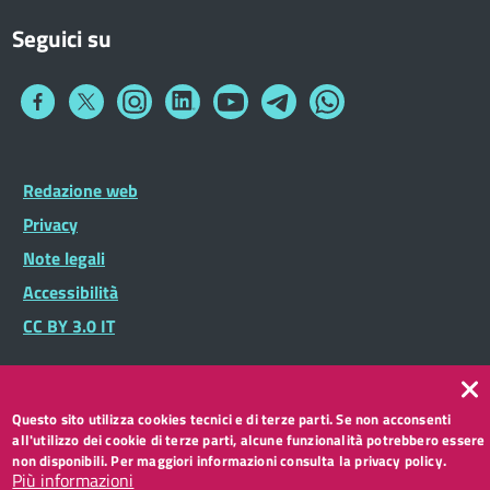
Seguici su
Collegamento
Collegamento
Collegamento
Collegamento
Collegamento
Collegamento
Collegamento
a
a
a
a
a
a
a
Facebook
Twitter
Instagram
LinkedIn
You
Telegram
Whatsapp
Tube
Footer
Redazione web
Footer
Widget
menu
Privacy
Note legali
Accessibilità
CC BY 3.0 IT
Questo sito utilizza cookies tecnici e di terze parti. Se non acconsenti
all'utilizzo dei cookie di terze parti, alcune funzionalità potrebbero essere
non disponibili. Per maggiori informazioni consulta la privacy policy.
Più informazioni