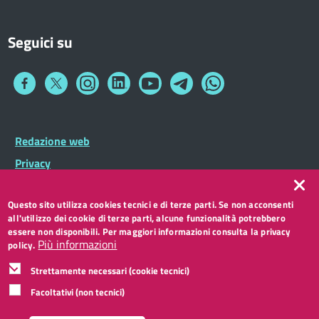
Seguici su
Collegamento
Collegamento
Collegamento
Collegamento
Collegamento
Collegamento
Collegamento
a
a
a
a
a
a
a
Facebook
Twitter
Instagram
LinkedIn
You
Telegram
Whatsapp
Tube
Footer
Redazione web
Footer
Widget
menu
Privacy
Note legali
Questo sito utilizza cookies tecnici e di terze parti. Se non acconsenti
Accessibilità
all'utilizzo dei cookie di terze parti, alcune funzionalità potrebbero
CC BY 3.0 IT
essere non disponibili. Per maggiori informazioni consulta la privacy
Più informazioni
policy.
Strettamente necessari (cookie tecnici)
Facoltativi (non tecnici)