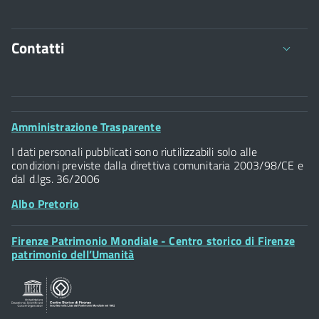
Contatti
Comune di Firenze
Palazzo Vecchio
Footer
Amministrazione Trasparente
Piazza della Signoria - 50122, Firenze
Widget
P.IVA 01307110484
I dati personali pubblicati sono riutilizzabili solo alle
condizioni previste dalla direttiva comunitaria 2003/98/CE e
dal d.lgs. 36/2006
Albo Pretorio
Footer
Firenze Patrimonio Mondiale - Centro storico di Firenze
Posta Elettronica Certificata
Widget
patrimonio dell’Umanità
Sportelli al Cittadino - URP