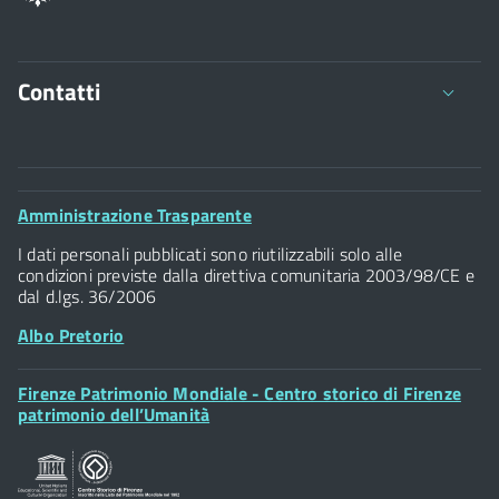
Contatti
Comune di Firenze
Palazzo Vecchio
Footer
Amministrazione Trasparente
Piazza della Signoria - 50122, Firenze
Widget
P.IVA 01307110484
I dati personali pubblicati sono riutilizzabili solo alle
condizioni previste dalla direttiva comunitaria 2003/98/CE e
dal d.lgs. 36/2006
Albo Pretorio
Footer
Firenze Patrimonio Mondiale - Centro storico di Firenze
Posta Elettronica Certificata
Widget
patrimonio dell’Umanità
Sportelli al Cittadino - URP