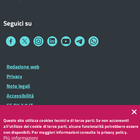
Seguici su
Collegamento
Collegamento
Collegamento
Collegamento
Collegamento
Collegamento
Collegamento
a
a
a
a
a
a
a
Facebook
Twitter
Instagram
LinkedIn
You
Telegram
Whatsapp
Tube
Footer
Redazione web
Footer
Widget
menu
Privacy
Note legali
Accessibilità
CC BY 3.0 IT
Questo sito utilizza cookies tecnici e di terze parti. Se non acconsenti
all'utilizzo dei cookie di terze parti, alcune funzionalità potrebbero essere
non disponibili. Per maggiori informazioni consulta la privacy policy.
Più informazioni