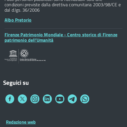
condizioni previste dalla direttiva comunitaria 2003/98/CE e
dal d.lgs. 36/2006
Albo Pretorio
Footer
Firenze Patrimonio Mondiale - Centro storico di Firenze
Posta Elettronica Certificata
Widget
patrimonio dell’Umanità
Sportelli al Cittadino - URP
Seguici su
Collegamento
Collegamento
Collegamento
Collegamento
Collegamento
Collegamento
Collegamento
a
a
a
a
a
a
a
Facebook
Twitter
Instagram
LinkedIn
You
Telegram
Whatsapp
Tube
Footer
Redazione web
Footer
Widget