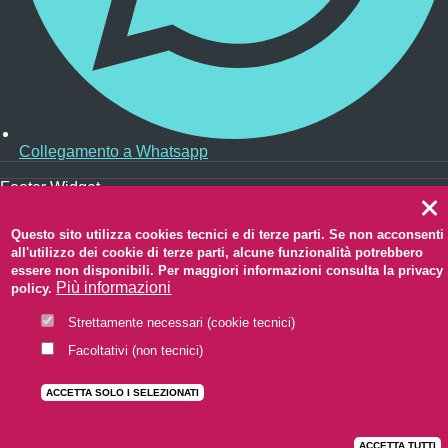
Collegamento a Whatsapp
Footer Widget
Redazione web
Questo sito utilizza cookies tecnici e di terze parti. Se non acconsenti
Privacy
ooter
all'utilizzo dei cookie di terze parti, alcune funzionalità potrebbero
Note legali
enu
essere non disponibili. Per maggiori informazioni consulta la privacy
Accessibilità
Più informazioni
policy.
CC BY 3.0 IT
Strettamente necessari (cookie tecnici)
Scroll to top of the page
Facoltativi (non tecnici)
ACCETTA SOLO I SELEZIONATI
ACCETTA TUTTI