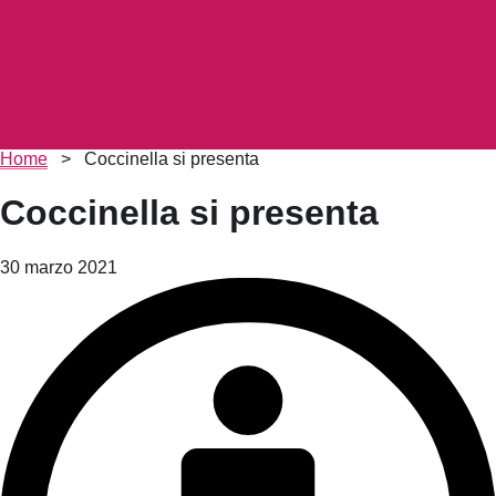
Briciole
Home
>
Coccinella si presenta
di
pane
Coccinella si presenta
30 marzo 2021