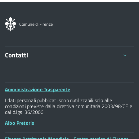
Comune di Firenze
Contatti
Comune di Firenze
Palazzo Vecchio
Footer
Amministrazione Trasparente
Piazza della Signoria - 50122, Firenze
Widget
P.IVA 01307110484
I dati personali pubblicati sono riutilizzabili solo alle
condizioni previste dalla direttiva comunitaria 2003/98/CE e
dal d.lgs. 36/2006
Albo Pretorio
Footer
Firenze Patrimonio Mondiale - Centro storico di Firenze