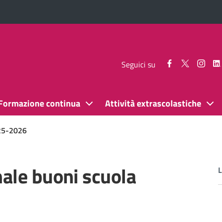
Seguici
Seguici
Segui
Seguici su
su
su
su
Facebook
Twitter
Inst
Formazione continua
Attività extrascolastiche
025-2026
nale buoni scuola
L