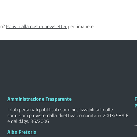
lo?
Iscriviti alla nostra newsletter
per rimanere
Footer
F
Amministrazione Trasparente
F
Widget
W
p
I dati personali pubblicati sono riutilizzabili solo alle
condizioni previste dalla direttiva comunitaria 2003/98/CE
e dal d.lgs. 36/2006
Albo Pretorio