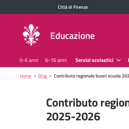
Città di Firenze
Educazione
0-6 anni
6-16 anni
Servizi scolastici
Briciole
Home
>
Blog
>
Contributo regionale buoni scuola 2
di
pane
Contributo regio
2025-2026