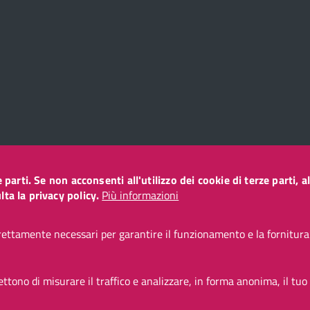
ze parti. Se non acconsenti all'utilizzo dei cookie di terze parti
o
ta la privacy policy.
Più informazioni
ettamente necessari per garantire il funzionamento e la fornitura d
CC BY 3.0 IT
tono di misurare il traffico e analizzare, in forma anonima, il tuo