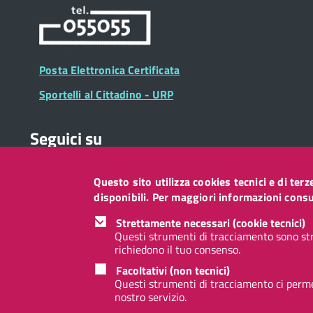
Posta Elettronica Certificata
Sportelli al Cittadino - URP
Seguici su
Questo sito utilizza cookies tecnici e di ter
Collegamento
Collegamento
Collegamento
Collegamento
Collegamento
Collegamento
Collegament
disponibili. Per maggiori informazioni consul
a
a
a
a
a
a
a
Facebook
Twitter
Instagram
LinkedIn
You
Telegram
Whatsapp
Strettamente necessari (cookie tecnici)
Tube
Questi strumenti di tracciamento sono str
richiedono il tuo consenso.
Footer
Footer
Redazione web
Privacy
Note legali
Accessibilità
Facoltativi (non tecnici)
Widget
menu
Questi strumenti di tracciamento ci permet
nostro servizio.