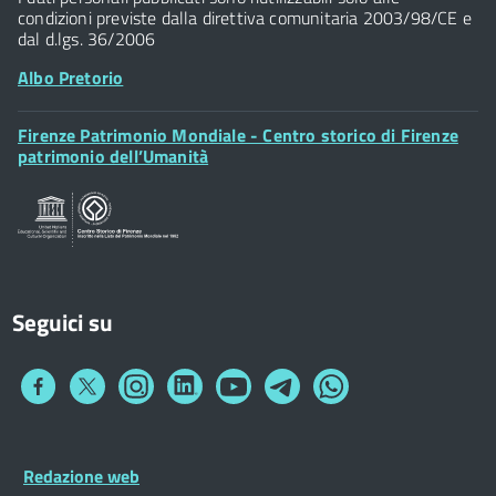
condizioni previste dalla direttiva comunitaria 2003/98/CE e
dal d.lgs. 36/2006
Albo Pretorio
Footer
Firenze Patrimonio Mondiale - Centro storico di Firenze
Posta Elettronica Certificata
Widget
patrimonio dell’Umanità
Sportelli al Cittadino - URP
Seguici su
Collegamento
Collegamento
Collegamento
Collegamento
Collegamento
Collegamento
Collegamento
a
a
a
a
a
a
a
Facebook
Twitter
Instagram
LinkedIn
You
Telegram
Whatsapp
Tube
Footer
Redazione web
Footer
Widget