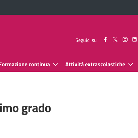
Seguici
Seguici
Segui
Seguici su
su
su
su
Facebook
Twitter
Inst
Formazione continua
Attività extrascolastiche
rimo grado