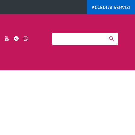
ACCEDI AI
SERVIZI
Search
ci
Seguici
Seguici
Seguici
Seguici
su
su
su
su
agram
LinkedIn
YouTube
Telegram
Whatsapp