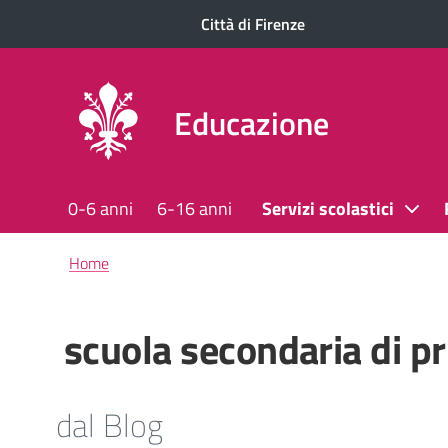
Città di Firenze
Educazione
0-6 anni
6-16 anni
Servizi scolastici
Briciole
Home
di
pane
scuola secondaria di p
dal Blog