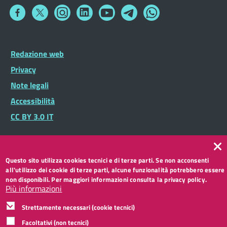
Collegamento
Collegamento
Collegamento
Collegamento
Collegamento
Collegamento
Collegamento
a
a
a
a
a
a
a
Facebook
Twitter
Instagram
LinkedIn
You
Telegram
Whatsapp
Tube
Footer
Redazione web
Footer
Widget
menu
Privacy
Note legali
Accessibilità
CC BY 3.0 IT
Questo sito utilizza cookies tecnici e di terze parti. Se non acconsenti
all'utilizzo dei cookie di terze parti, alcune funzionalità potrebbero essere
non disponibili. Per maggiori informazioni consulta la privacy policy.
Più informazioni
Strettamente necessari (cookie tecnici)
Facoltativi (non tecnici)