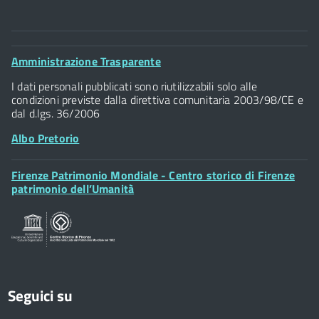
Comune di Firenze
Palazzo Vecchio
Footer
Amministrazione Trasparente
Piazza della Signoria - 50122, Firenze
Widget
P.IVA 01307110484
I dati personali pubblicati sono riutilizzabili solo alle
condizioni previste dalla direttiva comunitaria 2003/98/CE e
dal d.lgs. 36/2006
Albo Pretorio
Footer
Firenze Patrimonio Mondiale - Centro storico di Firenze
Posta Elettronica Certificata
Widget
patrimonio dell’Umanità
Sportelli al Cittadino - URP
Seguici su