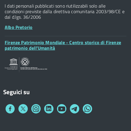
Widget
P.IVA 01307110484
I dati personali pubblicati sono riutilizzabili solo alle
condizioni previste dalla direttiva comunitaria 2003/98/CE e
dal d.lgs. 36/2006
Albo Pretorio
Footer
Firenze Patrimonio Mondiale - Centro storico di Firenze
Posta Elettronica Certificata
Widget
patrimonio dell’Umanità
Sportelli al Cittadino - URP
Seguici su
Collegamento
Collegamento
Collegamento
Collegamento
Collegamento
Collegamento
Collegamento
a
a
a
a
a
a
a
Facebook
Twitter
Instagram
LinkedIn
You
Telegram
Whatsapp
Tube
Footer