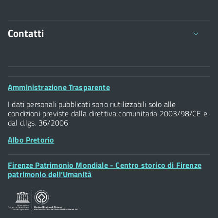
Contatti
Comune di Firenze
Palazzo Vecchio
Footer
Amministrazione Trasparente
Piazza della Signoria - 50122, Firenze
Widget
P.IVA 01307110484
I dati personali pubblicati sono riutilizzabili solo alle
condizioni previste dalla direttiva comunitaria 2003/98/CE e
dal d.lgs. 36/2006
Albo Pretorio
Footer
Firenze Patrimonio Mondiale - Centro storico di Firenze
Posta Elettronica Certificata
Widget
patrimonio dell’Umanità
Sportelli al Cittadino - URP