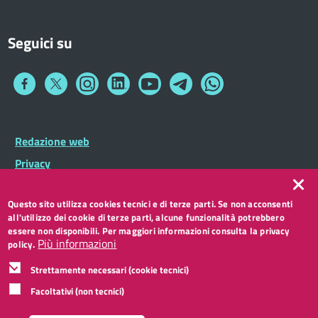
Seguici su
Collegamento
Collegamento
Collegamento
Collegamento
Collegamento
Collegamento
Collegamento
a
a
a
a
a
a
a
Facebook
Twitter
Instagram
LinkedIn
You
Telegram
Whatsapp
Tube
Footer
Redazione web
Footer
Widget
menu
Privacy
Note legali
Questo sito utilizza cookies tecnici e di terze parti. Se non acconsenti
Accessibilità
all'utilizzo dei cookie di terze parti, alcune funzionalità potrebbero
CC BY 3.0 IT
essere non disponibili. Per maggiori informazioni consulta la privacy
Più informazioni
policy.
Strettamente necessari (cookie tecnici)
Facoltativi (non tecnici)