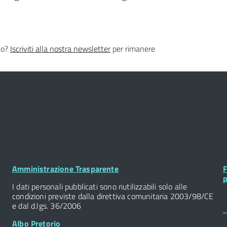
lo?
Iscriviti alla nostra newsletter
per rimanere
Footer
F
Amministrazione Trasparente
F
Widget
W
p
I dati personali pubblicati sono riutilizzabili solo alle
condizioni previste dalla direttiva comunitaria 2003/98/CE
e dal d.lgs. 36/2006
Albo Pretorio