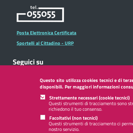
Posta Elettronica Certificata
Sportelli al Cittadino - URP
Seguici su
Questo sito utilizza cookies tecnici e di ter
Collegamento
Collegamento
Collegamento
Collegamento
Collegamento
Collegamento
Collegament
disponibili. Per maggiori informazioni consul
a
a
a
a
a
a
a
Facebook
Twitter
Instagram
LinkedIn
You
Telegram
Whatsapp
Strettamente necessari (cookie tecnici)
Tube
Questi strumenti di tracciamento sono str
richiedono il tuo consenso.
Footer
Footer
Redazione web
Privacy
Note legali
Accessibilità
Facoltativi (non tecnici)
Widget
menu
Questi strumenti di tracciamento ci permet
nostro servizio.