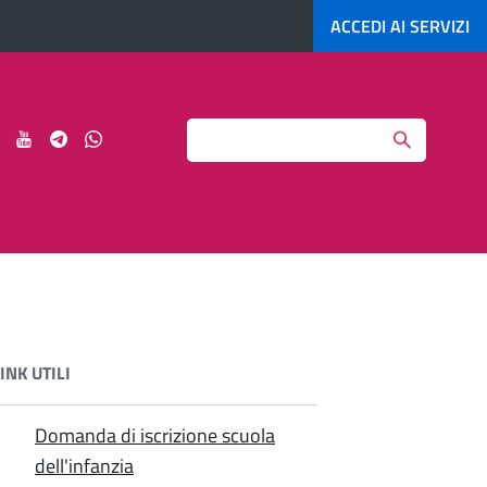
ACCEDI AI
SERVIZI
Search
ci
Seguici
Seguici
Seguici
Seguici
su
su
su
su
agram
LinkedIn
YouTube
Telegram
Whatsapp
INK UTILI
Domanda di iscrizione scuola
dell'infanzia