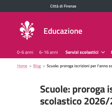
Città di Firenze
Educazione
0-6 anni
6-16 anni
Servizi scolastici
Briciole
Home
>
Blog
>
Scuole: proroga iscrizioni per l'anno 
di
pane
Scuole: proroga is
scolastico 2026