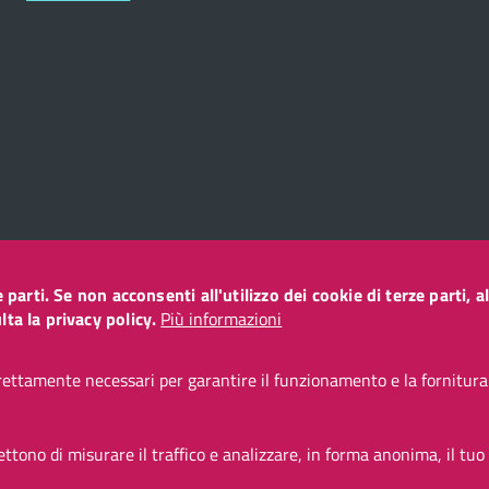
ze parti. Se non acconsenti all'utilizzo dei cookie di terze parti
o
ta la privacy policy.
Più informazioni
ettamente necessari per garantire il funzionamento e la fornitura d
CC BY 3.0 IT
tono di misurare il traffico e analizzare, in forma anonima, il tuo