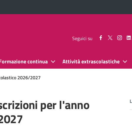
Seguici
Seguici
Segui
Seguici su
su
su
su
Facebook
Twitter
Inst
Formazione continua
Attività extrascolastiche
scolastico 2026/2027
crizioni per l'anno
L
/2027