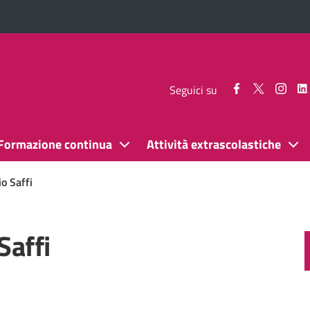
Seguici
Seguici
Segui
Seguici su
su
su
su
Facebook
Twitter
Inst
Formazione continua
Attività extrascolastiche
o Saffi
Saffi