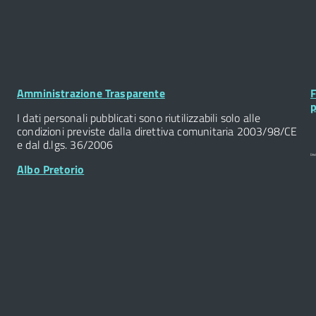
Footer
F
Amministrazione Trasparente
F
Widget
W
p
I dati personali pubblicati sono riutilizzabili solo alle
condizioni previste dalla direttiva comunitaria 2003/98/CE
e dal d.lgs. 36/2006
Albo Pretorio