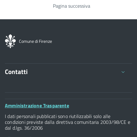
Pagina successiva
Paginazione
Comune di Firenze
Contatti
Comune di Firenze
Palazzo Vecchio
Footer
Amministrazione Trasparente
Piazza della Signoria - 50122, Firenze
Widget
P.IVA 01307110484
I dati personali pubblicati sono riutilizzabili solo alle
condizioni previste dalla direttiva comunitaria 2003/98/CE e
dal d.lgs. 36/2006