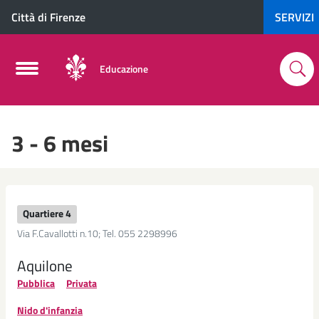
Città di Firenze
SERVIZI
Educazione
3 - 6 mesi
Quartiere 4
Via F.Cavallotti n.10; Tel. 055 2298996
Aquilone
Pubblica
Privata
Nido d'infanzia