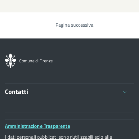
Pagina successiva
Paginazione
Comune di Firenze
Contatti
Comune di Firenze
Palazzo Vecchio
Footer
Amministrazione Trasparente
Piazza della Signoria - 50122, Firenze
Widget
P.IVA 01307110484
I dati personali pubblicati sono riutilizzabili solo alle