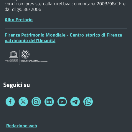
condizioni previste dalla direttiva comunitaria 2003/98/CE e
dal d.lgs. 36/2006
Albo Pretorio
Footer
Firenze Patrimonio Mondiale - Centro storico di Firenze
Posta Elettronica Certificata
Widget
patrimonio dell’Umanità
Sportelli al Cittadino - URP
Seguici su
Collegamento
Collegamento
Collegamento
Collegamento
Collegamento
Collegamento
Collegamento
a
a
a
a
a
a
a
Facebook
Twitter
Instagram
LinkedIn
You
Telegram
Whatsapp
Tube
Footer
Redazione web
Footer
Widget