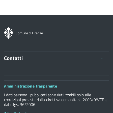
Comune di Firenze
Contatti
Comune di Firenze
Palazzo Vecchio
Footer
Amministrazione Trasparente
Piazza della Signoria - 50122, Firenze
Widget
P.IVA 01307110484
I dati personali pubblicati sono riutilizzabili solo alle
condizioni previste dalla direttiva comunitaria 2003/98/CE e
dal d.lgs. 36/2006