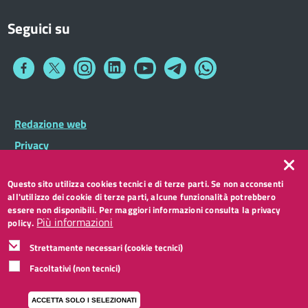
Seguici su
Collegamento
Collegamento
Collegamento
Collegamento
Collegamento
Collegamento
Collegamento
a
a
a
a
a
a
a
Facebook
Twitter
Instagram
LinkedIn
You
Telegram
Whatsapp
Tube
Footer
Redazione web
Footer
Widget
menu
Privacy
Note legali
Questo sito utilizza cookies tecnici e di terze parti. Se non acconsenti
Accessibilità
all'utilizzo dei cookie di terze parti, alcune funzionalità potrebbero
CC BY 3.0 IT
essere non disponibili. Per maggiori informazioni consulta la privacy
Più informazioni
policy.
Strettamente necessari (cookie tecnici)
Facoltativi (non tecnici)
ACCETTA SOLO I SELEZIONATI