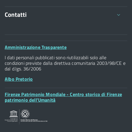
Contatti
Comune di Firenze
Palazzo Vecchio
Footer
Amministrazione Trasparente
Piazza della Signoria - 50122, Firenze
Widget
P.IVA 01307110484
I dati personali pubblicati sono riutilizzabili solo alle
condizioni previste dalla direttiva comunitaria 2003/98/CE e
dal d.lgs. 36/2006
Albo Pretorio
Posta Elettronica Certificata
Sportelli al Cittadino - URP
Footer
Firenze Patrimonio Mondiale - Centro storico di Firenze
Widget
patrimonio dell’Umanità