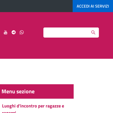
ACCEDI AI
SERVIZI
Search
ci
Seguici
Seguici
Seguici
Seguici
su
su
su
su
agram
LinkedIn
YouTube
Telegram
Whatsapp
Menu sezione
Luoghi d'incontro per ragazze e
ragazzi