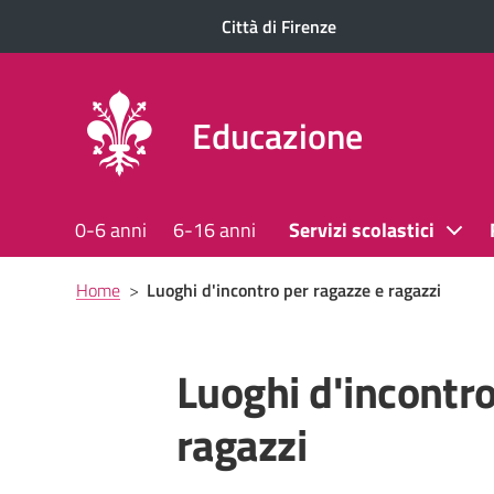
Città di Firenze
Educazione
0-6 anni
6-16 anni
Servizi scolastici
Briciole
Home
>
Luoghi d'incontro per ragazze e ragazzi
di
pane
Luoghi d'incontro
ragazzi