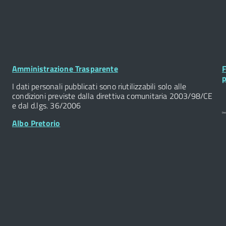
Footer
F
Amministrazione Trasparente
F
Widget
W
p
I dati personali pubblicati sono riutilizzabili solo alle
condizioni previste dalla direttiva comunitaria 2003/98/CE
e dal d.lgs. 36/2006
Albo Pretorio