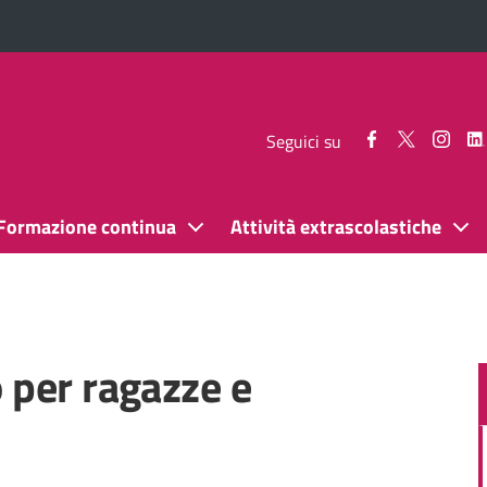
Seguici
Seguici
Segui
Seguici su
su
su
su
Facebook
Twitter
Inst
Formazione continua
Attività extrascolastiche
 per ragazze e