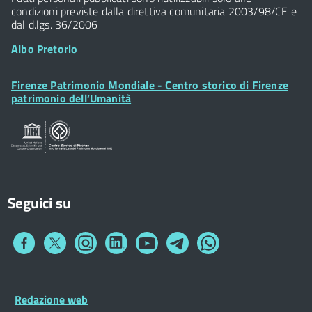
condizioni previste dalla direttiva comunitaria 2003/98/CE e
dal d.lgs. 36/2006
Albo Pretorio
Footer
Firenze Patrimonio Mondiale - Centro storico di Firenze
Posta Elettronica Certificata
Widget
patrimonio dell’Umanità
Sportelli al Cittadino - URP
Seguici su
Collegamento
Collegamento
Collegamento
Collegamento
Collegamento
Collegamento
Collegamento
a
a
a
a
a
a
a
Facebook
Twitter
Instagram
LinkedIn
You
Telegram
Whatsapp
Tube
Footer
Redazione web
Footer
Widget