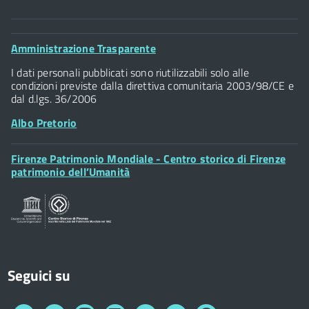
Comune di Firenze
Palazzo Vecchio
Footer
Amministrazione Trasparente
Piazza della Signoria - 50122, Firenze
Widget
P.IVA 01307110484
I dati personali pubblicati sono riutilizzabili solo alle
condizioni previste dalla direttiva comunitaria 2003/98/CE e
dal d.lgs. 36/2006
Albo Pretorio
Footer
Firenze Patrimonio Mondiale - Centro storico di Firenze
Posta Elettronica Certificata
Widget
patrimonio dell’Umanità
Sportelli al Cittadino - URP
Seguici su