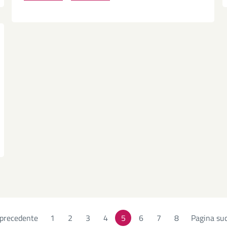
 precedente
Page
1
Page
2
Page
3
Page
4
5
Page
6
Page
7
Page
8
Pagina su