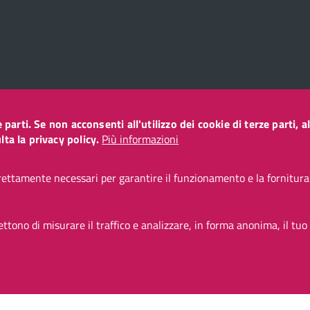
ze parti. Se non acconsenti all'utilizzo dei cookie di terze parti
o
ta la privacy policy.
Più informazioni
ettamente necessari per garantire il funzionamento e la fornitura d
CC BY 3.0 IT
tono di misurare il traffico e analizzare, in forma anonima, il tuo