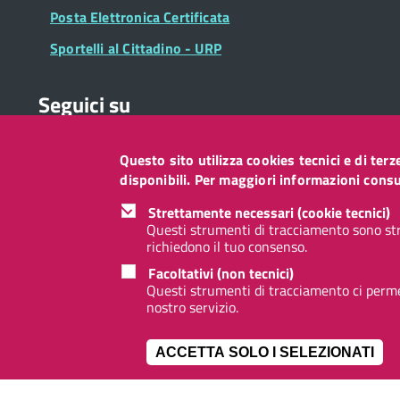
Posta Elettronica Certificata
Sportelli al Cittadino - URP
Seguici su
Questo sito utilizza cookies tecnici e di ter
Collegamento
Collegamento
Collegamento
Collegamento
Collegamento
Collegamento
Collegament
disponibili. Per maggiori informazioni consul
a
a
a
a
a
a
a
Facebook
Twitter
Instagram
LinkedIn
You
Telegram
Whatsapp
Strettamente necessari (cookie tecnici)
Tube
Questi strumenti di tracciamento sono str
richiedono il tuo consenso.
Footer
Footer
Redazione web
Privacy
Note legali
Accessibilità
Facoltativi (non tecnici)
Widget
menu
Questi strumenti di tracciamento ci permet
nostro servizio.
ACCETTA SOLO I SELEZIONATI