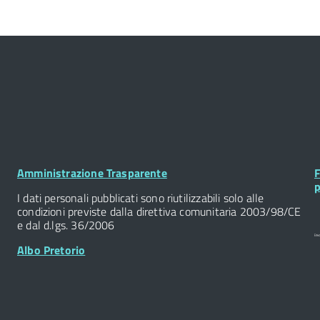
Footer
F
Amministrazione Trasparente
F
Widget
W
p
I dati personali pubblicati sono riutilizzabili solo alle
condizioni previste dalla direttiva comunitaria 2003/98/CE
e dal d.lgs. 36/2006
Albo Pretorio