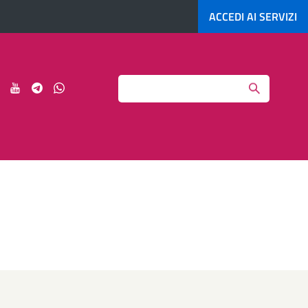
ACCEDI AI
SERVIZI
Search
ci
Seguici
Seguici
Seguici
Seguici
su
su
su
su
agram
LinkedIn
YouTube
Telegram
Whatsapp