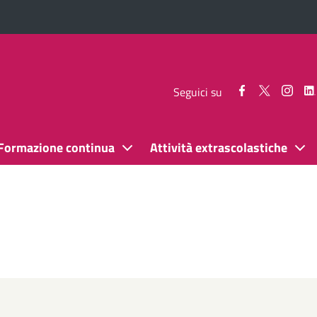
Seguici
Seguici
Segui
Seguici su
su
su
su
Facebook
Twitter
Inst
Formazione continua
Attività extrascolastiche