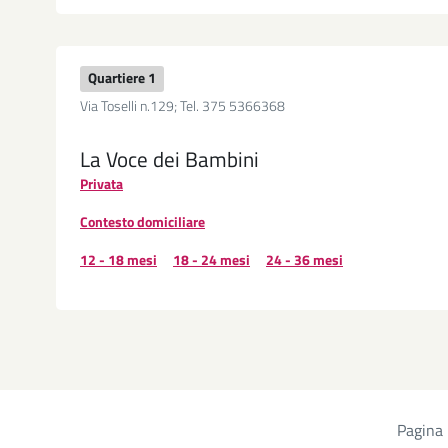
Quartiere 1
Via Toselli n.129; Tel. 375 5366368
La Voce dei Bambini
Privata
Contesto domiciliare
12 - 18 mesi
18 - 24 mesi
24 - 36 mesi
Pagina
Paginazione