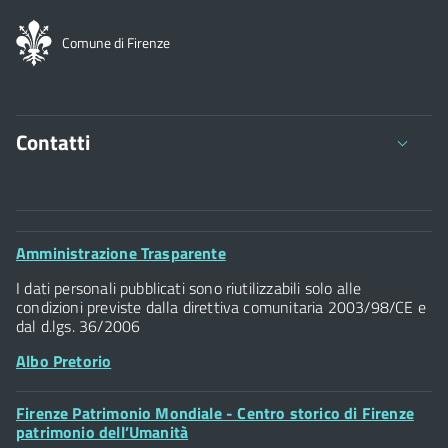
Comune di Firenze
Contatti
Comune di Firenze
Palazzo Vecchio
Footer
Amministrazione Trasparente
Piazza della Signoria - 50122, Firenze
Widget
P.IVA 01307110484
I dati personali pubblicati sono riutilizzabili solo alle
condizioni previste dalla direttiva comunitaria 2003/98/CE e
dal d.lgs. 36/2006
Albo Pretorio
Footer
Firenze Patrimonio Mondiale - Centro storico di Firenze
Posta Elettronica Certificata
Widget
patrimonio dell’Umanità