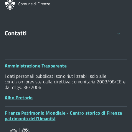
Comune di Firenze
Contatti
Comune di Firenze
Palazzo Vecchio
Footer
Amministrazione Trasparente
Piazza della Signoria - 50122, Firenze
Widget
P.IVA 01307110484
I dati personali pubblicati sono riutilizzabili solo alle
condizioni previste dalla direttiva comunitaria 2003/98/CE e
dal d.lgs. 36/2006
Albo Pretorio
Footer
Firenze Patrimonio Mondiale - Centro storico di Firenze
Posta Elettronica Certificata
Widget
patrimonio dell’Umanità
Sportelli al Cittadino - URP