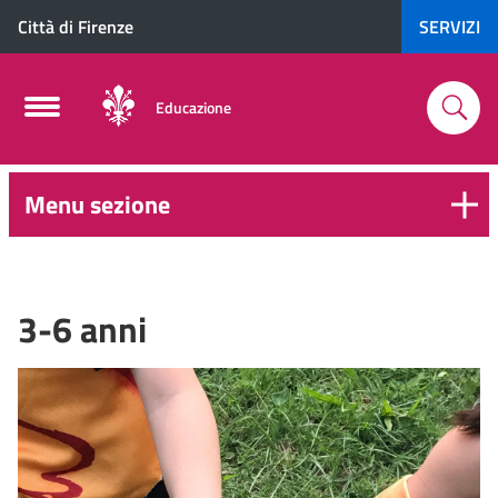
Città di Firenze
SERVIZI
Educazione
Menu sezione
0-
6
anni
3-6 anni