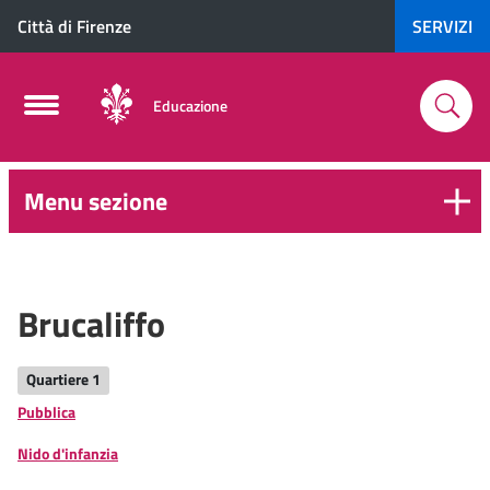
Città di Firenze
SERVIZI
Educazione
Menu sezione
0-
6
anni
Brucaliffo
Quartiere 1
Pubblica
Nido d'infanzia