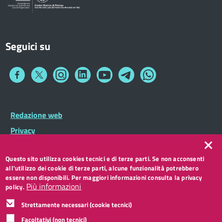
Seguici su
Collegamento
Collegamento
Collegamento
Collegamento
Collegamento
Collegamento
Collegamento
a
a
a
a
a
a
a
Facebook
Twitter
Instagram
LinkedIn
You
Telegram
Whatsapp
Tube
Footer
Redazione web
Footer
Widget
menu
Privacy
Note legali
Questo sito utilizza cookies tecnici e di terze parti. Se non acconsenti
Accessibilità
all'utilizzo dei cookie di terze parti, alcune funzionalità potrebbero
CC BY 3.0 IT
essere non disponibili. Per maggiori informazioni consulta la privacy
Più informazioni
policy.
Strettamente necessari (cookie tecnici)
Facoltativi (non tecnici)