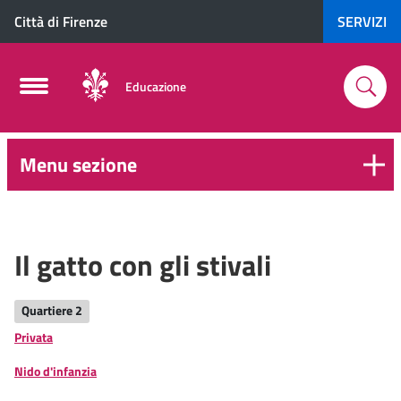
Città di Firenze
SERVIZI
Educazione
Menu sezione
0-
6
anni
Il gatto con gli stivali
Quartiere 2
Privata
Nido d'infanzia