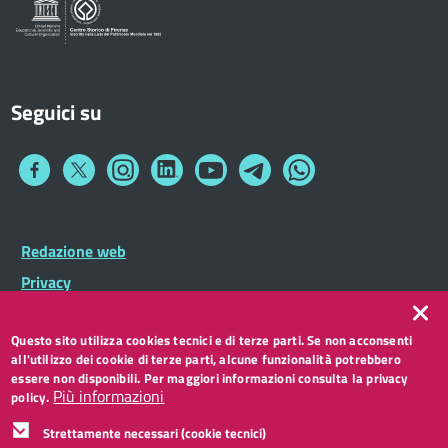
Seguici su
Collegamento
Collegamento
Collegamento
Collegamento
Collegamento
Collegamento
Collegamento
a
a
a
a
a
a
a
Facebook
Twitter
Instagram
LinkedIn
You
Telegram
Whatsapp
Tube
Footer
Redazione web
Footer
Widget
menu
Privacy
Note legali
Questo sito utilizza cookies tecnici e di terze parti. Se non acconsenti
Accessibilità
all'utilizzo dei cookie di terze parti, alcune funzionalità potrebbero
CC BY 3.0 IT
essere non disponibili. Per maggiori informazioni consulta la privacy
Più informazioni
policy.
Strettamente necessari (cookie tecnici)