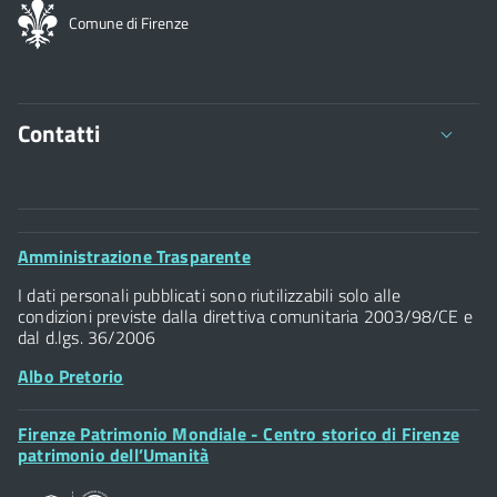
Comune di Firenze
Contatti
Comune di Firenze
Palazzo Vecchio
Footer
Amministrazione Trasparente
Piazza della Signoria - 50122, Firenze
Widget
P.IVA 01307110484
I dati personali pubblicati sono riutilizzabili solo alle
condizioni previste dalla direttiva comunitaria 2003/98/CE e
dal d.lgs. 36/2006
Albo Pretorio
Footer
Firenze Patrimonio Mondiale - Centro storico di Firenze
Posta Elettronica Certificata
Widget
patrimonio dell’Umanità
Sportelli al Cittadino - URP