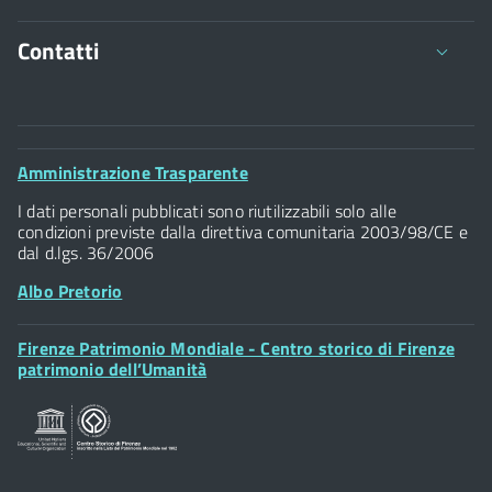
Contatti
Comune di Firenze
Palazzo Vecchio
Footer
Amministrazione Trasparente
Piazza della Signoria - 50122, Firenze
Widget
P.IVA 01307110484
I dati personali pubblicati sono riutilizzabili solo alle
condizioni previste dalla direttiva comunitaria 2003/98/CE e
dal d.lgs. 36/2006
Albo Pretorio
Footer
Firenze Patrimonio Mondiale - Centro storico di Firenze
Posta Elettronica Certificata
Widget
patrimonio dell’Umanità
Sportelli al Cittadino - URP