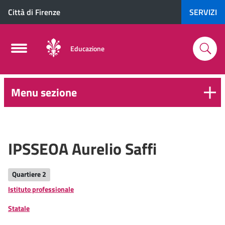
Città di Firenze
SERVIZI
Educazione
Menu sezione
6-
16
anni
IPSSEOA Aurelio Saffi
Quartiere 2
Istituto professionale
Statale