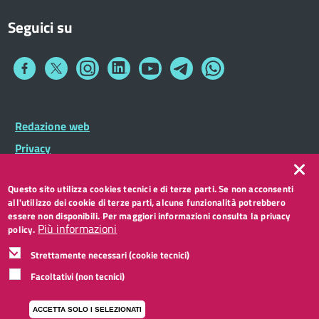
Seguici su
Collegamento
Collegamento
Collegamento
Collegamento
Collegamento
Collegamento
Collegamento
a
a
a
a
a
a
a
Facebook
Twitter
Instagram
LinkedIn
You
Telegram
Whatsapp
Tube
Footer
Redazione web
Footer
Widget
menu
Privacy
Note legali
Questo sito utilizza cookies tecnici e di terze parti. Se non acconsenti
Accessibilità
all'utilizzo dei cookie di terze parti, alcune funzionalità potrebbero
CC BY 3.0 IT
essere non disponibili. Per maggiori informazioni consulta la privacy
Più informazioni
policy.
Strettamente necessari (cookie tecnici)
Facoltativi (non tecnici)
ACCETTA SOLO I SELEZIONATI