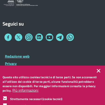
Seguici su
Collegamento
Collegamento
Collegamento
Collegamento
Collegamento
Collegamento
Collegamento
a
a
a
a
a
a
a
Facebook
Twitter
Instagram
LinkedIn
You
Telegram
Whatsapp
Tube
Footer
Redazione web
Footer
Widget
menu
Privacy
Note legali
Questo sito utilizza cookies tecnici e di terze parti. Se non acconsenti
Accessibilità
all'utilizzo dei cookie di terze parti, alcune funzionalità potrebbero
CC BY 3.0 IT
essere non disponibili. Per maggiori informazioni consulta la privacy
Più informazioni
policy.
Strettamente necessari (cookie tecnici)