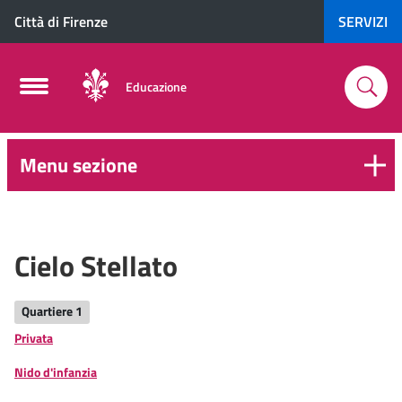
Città di Firenze
SERVIZI
Educazione
Menu sezione
0-
6
anni
Cielo Stellato
Quartiere 1
Privata
Nido d'infanzia