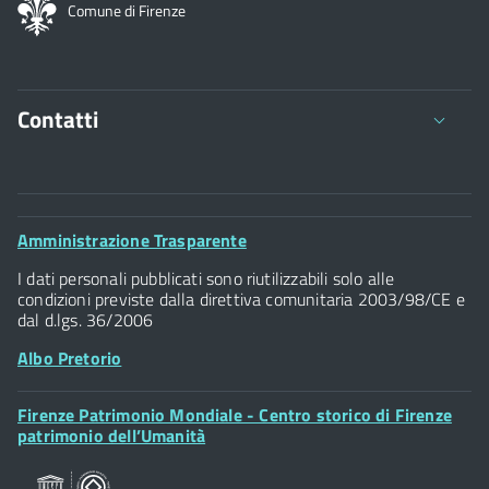
Comune di Firenze
Contatti
Comune di Firenze
Palazzo Vecchio
Footer
Amministrazione Trasparente
Piazza della Signoria - 50122, Firenze
Widget
P.IVA 01307110484
I dati personali pubblicati sono riutilizzabili solo alle
condizioni previste dalla direttiva comunitaria 2003/98/CE e
dal d.lgs. 36/2006
Albo Pretorio
Footer
Firenze Patrimonio Mondiale - Centro storico di Firenze
Posta Elettronica Certificata
Widget
patrimonio dell’Umanità
Sportelli al Cittadino - URP