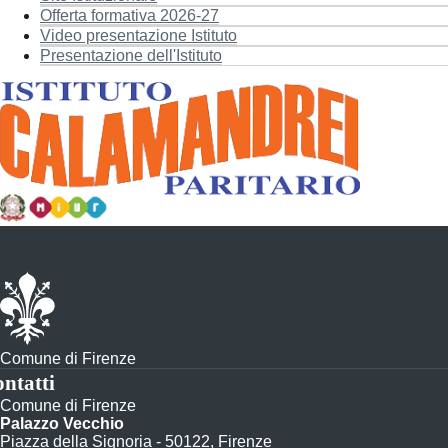
Offerta formativa 2026-27
Video presentazione Istituto
Presentazione dell'Istituto
Comune di Firenze
ntatti
Comune di Firenze
Palazzo Vecchio
Piazza della Signoria - 50122, Firenze