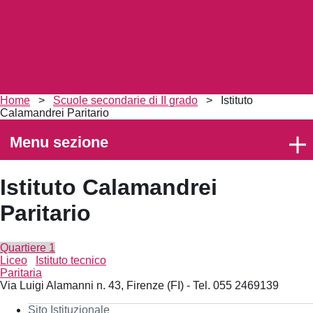
Briciole
Home
>
Scuole secondarie di II grado
>
Istituto
di
Calamandrei Paritario
pane
Menu sezione
6-
16
anni
Istituto Calamandrei
Paritario
Quartiere 1
Liceo
Istituto tecnico
Paritaria
Via Luigi Alamanni n. 43, Firenze (FI) - Tel. 055 2469139
Sito Istituzionale