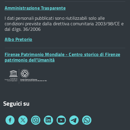
Palazzo Vecchio
Footer
Amministrazione Trasparente
Piazza della Signoria - 50122, Firenze
Widget
P.IVA 01307110484
I dati personali pubblicati sono riutilizzabili solo alle
condizioni previste dalla direttiva comunitaria 2003/98/CE e
dal d.lgs. 36/2006
Albo Pretorio
Footer
Firenze Patrimonio Mondiale - Centro storico di Firenze
Posta Elettronica Certificata
Widget
patrimonio dell’Umanità
Sportelli al Cittadino - URP
Seguici su
Collegamento
Collegamento
Collegamento
Collegamento
Collegamento
Collegamento
Collegamento
a
a
a
a
a
a
a
Facebook
Twitter
Instagram
LinkedIn
You
Telegram
Whatsapp