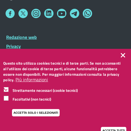
Collegamento
Collegamento
Collegamento
Collegamento
Collegamento
Collegamento
Collegamento
a
a
a
a
a
a
a
Facebook
Twitter
Instagram
LinkedIn
You
Telegram
Whatsapp
Tube
Footer
Redazione web
Footer
Widget
menu
Privacy
Note legali
Questo sito utilizza cookies tecnici e di terze parti. Se non acconsenti
Accessibilità
all'utilizzo dei cookie di terze parti, alcune funzionalità potrebbero
CC BY 3.0 IT
essere non disponibili. Per maggiori informazioni consulta la privacy
Più informazioni
policy.
Strettamente necessari (cookie tecnici)
Facoltativi (non tecnici)
ACCETTA SOLO I SELEZIONATI
ACCETTA TUTTI
I