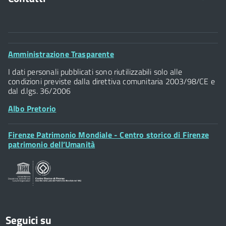
Comune di Firenze
Palazzo Vecchio
Footer
Amministrazione Trasparente
Piazza della Signoria - 50122, Firenze
Widget
P.IVA 01307110484
I dati personali pubblicati sono riutilizzabili solo alle
condizioni previste dalla direttiva comunitaria 2003/98/CE e
dal d.lgs. 36/2006
Albo Pretorio
Footer
Firenze Patrimonio Mondiale - Centro storico di Firenze
Posta Elettronica Certificata
Widget
patrimonio dell’Umanità
Sportelli al Cittadino - URP
Seguici su