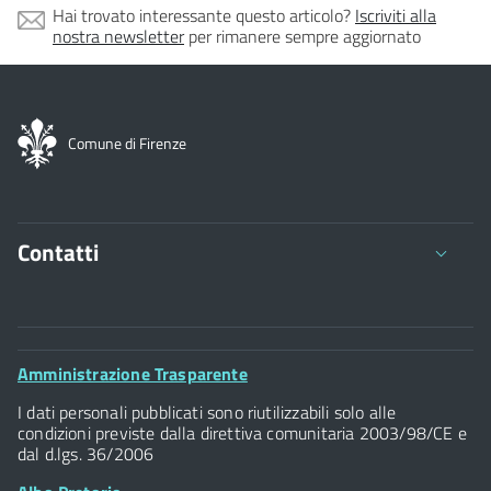
Hai trovato interessante questo articolo?
Iscriviti alla
nostra newsletter
per rimanere sempre aggiornato
Comune di Firenze
Contatti
Comune di Firenze
Palazzo Vecchio
Footer
Amministrazione Trasparente
Piazza della Signoria - 50122, Firenze
Widget
P.IVA 01307110484
I dati personali pubblicati sono riutilizzabili solo alle
condizioni previste dalla direttiva comunitaria 2003/98/CE e
dal d.lgs. 36/2006